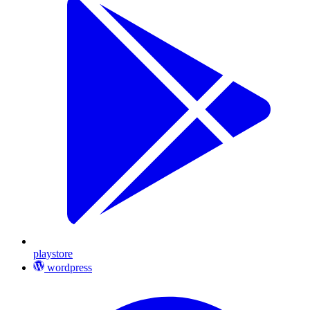
playstore
wordpress