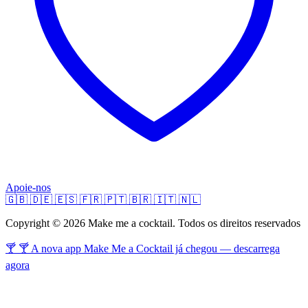
Apoie-nos
🇬🇧
🇩🇪
🇪🇸
🇫🇷
🇵🇹
🇧🇷
🇮🇹
🇳🇱
Copyright © 2026 Make me a cocktail. Todos os direitos reservados
🍸 🍸 A nova app Make Me a Cocktail já chegou — descarrega
agora