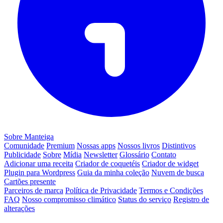
Sobre Manteiga
Comunidade
Premium
Nossas apps
Nossos livros
Distintivos
Publicidade
Sobre
Mídia
Newsletter
Glossário
Contato
Adicionar uma receita
Criador de coquetéis
Criador de widget
Plugin para Wordpress
Guia da minha coleção
Nuvem de busca
Cartões presente
Parceiros de marca
Política de Privacidade
Termos e Condições
FAQ
Nosso compromisso climático
Status do serviço
Registro de
alterações