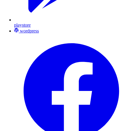
playstore
wordpress