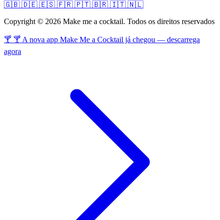
🇬🇧
🇩🇪
🇪🇸
🇫🇷
🇵🇹
🇧🇷
🇮🇹
🇳🇱
Copyright © 2026 Make me a cocktail. Todos os direitos reservados
🍸 🍸 A nova app Make Me a Cocktail já chegou — descarrega
agora