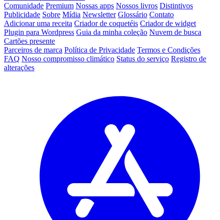
Comunidade
Premium
Nossas apps
Nossos livros
Distintivos
Publicidade
Sobre
Mídia
Newsletter
Glossário
Contato
Adicionar uma receita
Criador de coquetéis
Criador de widget
Plugin para Wordpress
Guia da minha coleção
Nuvem de busca
Cartões presente
Parceiros de marca
Política de Privacidade
Termos e Condições
FAQ
Nosso compromisso climático
Status do serviço
Registro de
alterações