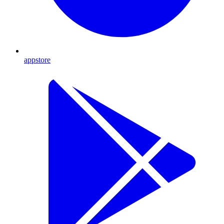
appstore