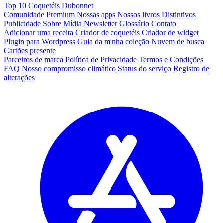
Top 10 Coquetéis Dubonnet
Comunidade
Premium
Nossas apps
Nossos livros
Distintivos
Publicidade
Sobre
Mídia
Newsletter
Glossário
Contato
Adicionar uma receita
Criador de coquetéis
Criador de widget
Plugin para Wordpress
Guia da minha coleção
Nuvem de busca
Cartões presente
Parceiros de marca
Política de Privacidade
Termos e Condições
FAQ
Nosso compromisso climático
Status do serviço
Registro de
alterações