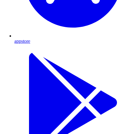
appstore