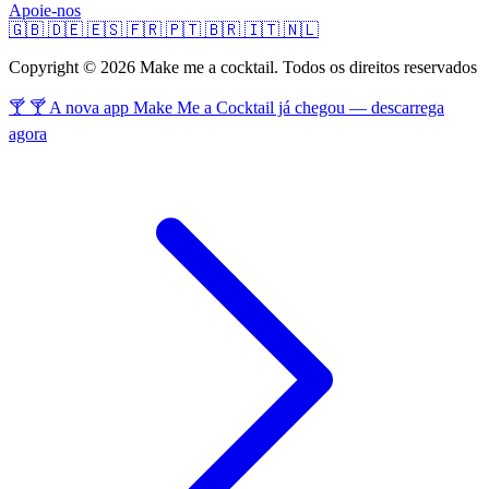
Apoie-nos
🇬🇧
🇩🇪
🇪🇸
🇫🇷
🇵🇹
🇧🇷
🇮🇹
🇳🇱
Copyright © 2026 Make me a cocktail. Todos os direitos reservados
🍸 🍸 A nova app Make Me a Cocktail já chegou — descarrega
agora