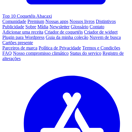
Top 10 Coquetéis Abacaxi
Comunidade
Premium
Nossas apps
Nossos livros
Distintivos
Publicidade
Sobre
Mídia
Newsletter
Glossário
Contato
Adicionar uma receita
Criador de coquetéis
Criador de widget
Plugin para Wordpress
Guia da minha coleção
Nuvem de busca
Cartões presente
Parceiros de marca
Política de Privacidade
Termos e Condições
FAQ
Nosso compromisso climático
Status do serviço
Registro de
alterações