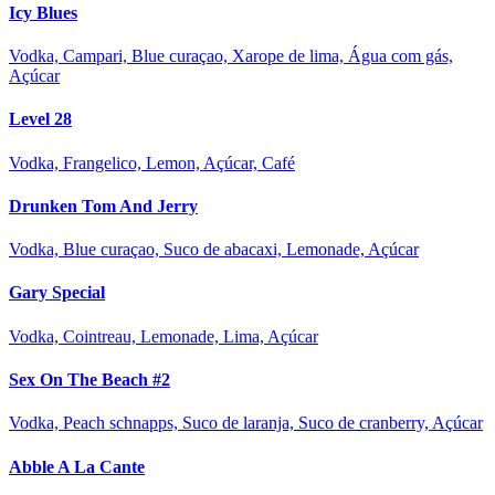
Icy Blues
Vodka, Campari, Blue curaçao, Xarope de lima, Água com gás,
Açúcar
Level 28
Vodka, Frangelico, Lemon, Açúcar, Café
Drunken Tom And Jerry
Vodka, Blue curaçao, Suco de abacaxi, Lemonade, Açúcar
Gary Special
Vodka, Cointreau, Lemonade, Lima, Açúcar
Sex On The Beach #2
Vodka, Peach schnapps, Suco de laranja, Suco de cranberry, Açúcar
Abble A La Cante