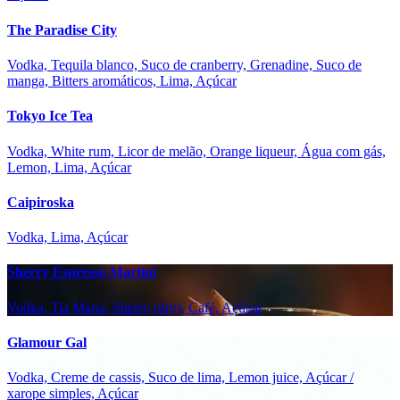
The Paradise City
Vodka, Tequila blanco, Suco de cranberry, Grenadine, Suco de
manga, Bitters aromáticos, Lima, Açúcar
Tokyo Ice Tea
Vodka, White rum, Licor de melão, Orange liqueur, Água com gás,
Lemon, Lima, Açúcar
Caipiroska
Vodka, Lima, Açúcar
Sherry Espresso Martini
Vodka, Tia Maria, Sherry (dry), Café, Açúcar
Glamour Gal
Vodka, Creme de cassis, Suco de lima, Lemon juice, Açúcar /
xarope simples, Açúcar