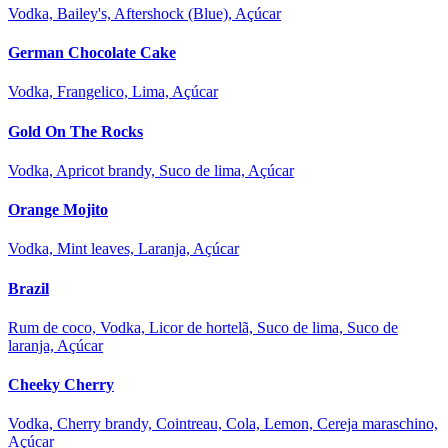
Vodka, Bailey's, Aftershock (Blue), Açúcar
German Chocolate Cake
Vodka, Frangelico, Lima, Açúcar
Gold On The Rocks
Vodka, Apricot brandy, Suco de lima, Açúcar
Orange Mojito
Vodka, Mint leaves, Laranja, Açúcar
Brazil
Rum de coco, Vodka, Licor de hortelã, Suco de lima, Suco de
laranja, Açúcar
Cheeky Cherry
Vodka, Cherry brandy, Cointreau, Cola, Lemon, Cereja maraschino,
Açúcar