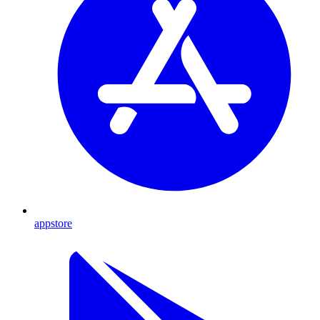
appstore