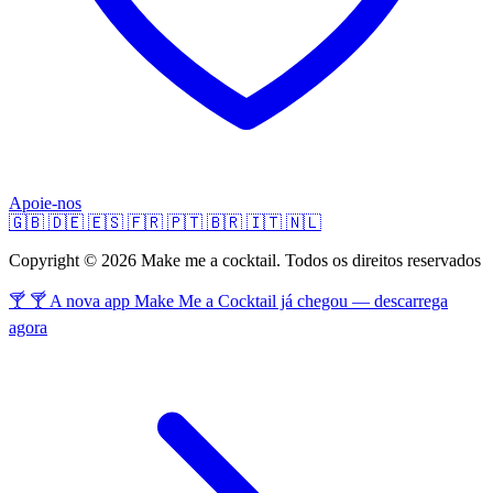
Apoie-nos
🇬🇧
🇩🇪
🇪🇸
🇫🇷
🇵🇹
🇧🇷
🇮🇹
🇳🇱
Copyright © 2026 Make me a cocktail. Todos os direitos reservados
🍸 🍸 A nova app Make Me a Cocktail já chegou — descarrega
agora