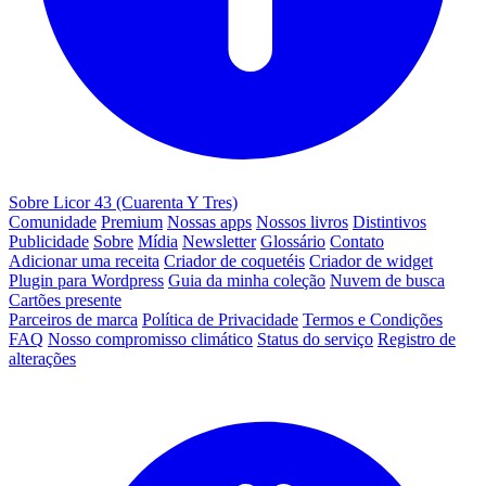
Sobre Licor 43 (Cuarenta Y Tres)
Comunidade
Premium
Nossas apps
Nossos livros
Distintivos
Publicidade
Sobre
Mídia
Newsletter
Glossário
Contato
Adicionar uma receita
Criador de coquetéis
Criador de widget
Plugin para Wordpress
Guia da minha coleção
Nuvem de busca
Cartões presente
Parceiros de marca
Política de Privacidade
Termos e Condições
FAQ
Nosso compromisso climático
Status do serviço
Registro de
alterações