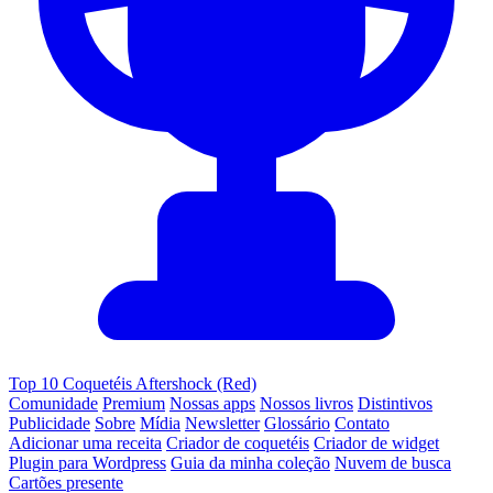
Top 10 Coquetéis Aftershock (Red)
Comunidade
Premium
Nossas apps
Nossos livros
Distintivos
Publicidade
Sobre
Mídia
Newsletter
Glossário
Contato
Adicionar uma receita
Criador de coquetéis
Criador de widget
Plugin para Wordpress
Guia da minha coleção
Nuvem de busca
Cartões presente