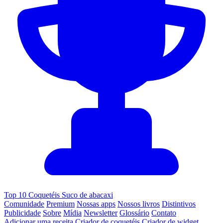
Top 10 Coquetéis Suco de abacaxi
Comunidade
Premium
Nossas apps
Nossos livros
Distintivos
Publicidade
Sobre
Mídia
Newsletter
Glossário
Contato
Adicionar uma receita
Criador de coquetéis
Criador de widget