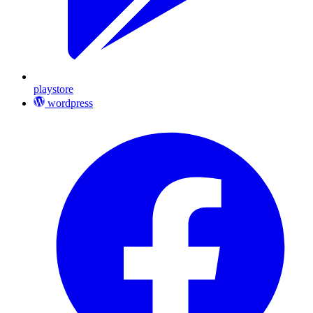
playstore
wordpress