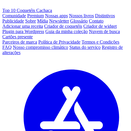
Top 10 Coquetéis Cachaça
Comunidade
Premium
Nossas apps
Nossos livros
Distintivos
Publicidade
Sobre
Mídia
Newsletter
Glossário
Contato
Adicionar uma receita
Criador de coquetéis
Criador de widget
Plugin para Wordpress
Guia da minha coleção
Nuvem de busca
Cartões presente
Parceiros de marca
Política de Privacidade
Termos e Condições
FAQ
Nosso compromisso climático
Status do serviço
Registro de
alterações