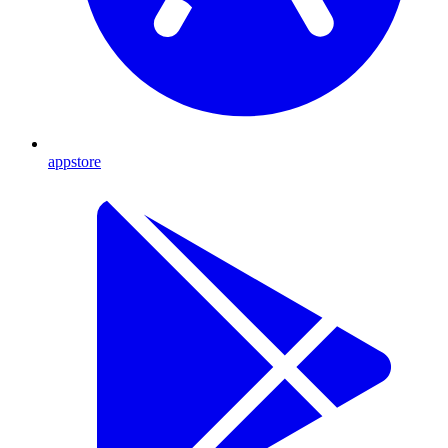
appstore