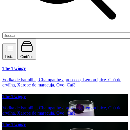
Lista
Cartões
The Twiggy
Vodka de baunilha, Champanhe / prosecco, Lemon juice, Chá de
ervilha, Xarope de maracujá, Ovo, Café
The Twiggy
Vodka de baunilha, Champanhe / prosecco, Lemon juice, Chá de
ervilha, Xarope de maracujá, Ovo, Café
The Twiggy