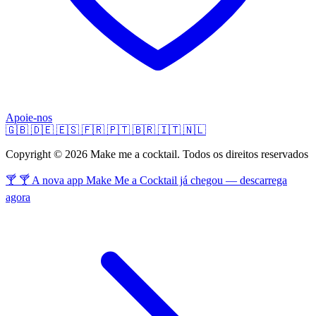
Apoie-nos
🇬🇧
🇩🇪
🇪🇸
🇫🇷
🇵🇹
🇧🇷
🇮🇹
🇳🇱
Copyright © 2026 Make me a cocktail. Todos os direitos reservados
🍸 🍸 A nova app Make Me a Cocktail já chegou — descarrega
agora