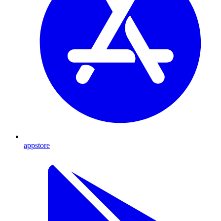
appstore