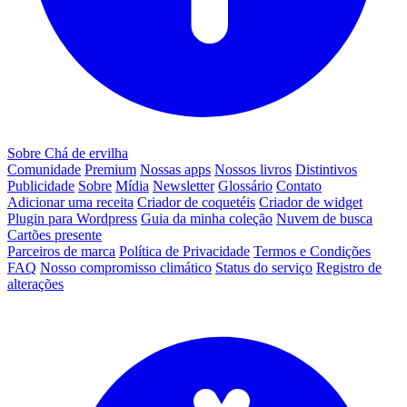
Sobre Chá de ervilha
Comunidade
Premium
Nossas apps
Nossos livros
Distintivos
Publicidade
Sobre
Mídia
Newsletter
Glossário
Contato
Adicionar uma receita
Criador de coquetéis
Criador de widget
Plugin para Wordpress
Guia da minha coleção
Nuvem de busca
Cartões presente
Parceiros de marca
Política de Privacidade
Termos e Condições
FAQ
Nosso compromisso climático
Status do serviço
Registro de
alterações