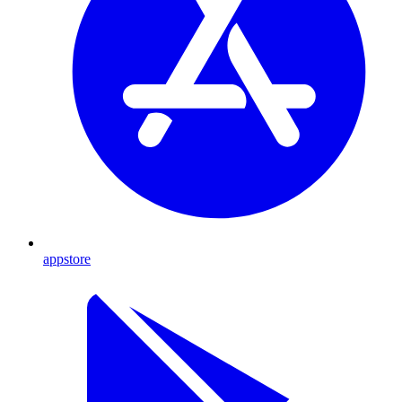
appstore