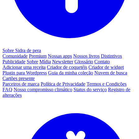
Sobre Sidra de pera
Comunidade
Premium
Nossas apps
Nossos livros
Distintivos
Publicidade
Sobre
Mídia
Newsletter
Glossário
Contato
Adicionar uma receita
Criador de coquetéis
Criador de widget
Plugin para Wordpress
Guia da minha coleção
Nuvem de busca
Cartões presente
Parceiros de marca
Política de Privacidade
Termos e Condições
FAQ
Nosso compromisso climático
Status do serviço
Registro de
alterações