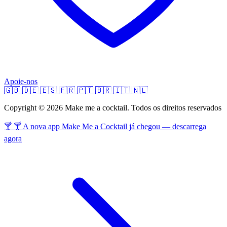
Apoie-nos
🇬🇧
🇩🇪
🇪🇸
🇫🇷
🇵🇹
🇧🇷
🇮🇹
🇳🇱
Copyright © 2026 Make me a cocktail. Todos os direitos reservados
🍸 🍸 A nova app Make Me a Cocktail já chegou — descarrega
agora