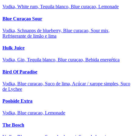
Vodka, White rum, Tequila blanco, Blue curaçao, Lemonade
Blue Curaçao Sour
Vodka, Schnapps de blueberry, Blue curaçao, Sour mix,
Refrigerante de limão e lima
Hulk Juice
Vodka, Gin, Tequila blanco, Blue curaçao, Bebida energética
Bird Of Paradise
Vodka, Blue curaçao, Suco de lima, Açúcar / xarope simples, Suco
de Lychee
Poolside Extra
Vodka, Blue curaçao, Lemonade
The Bosch