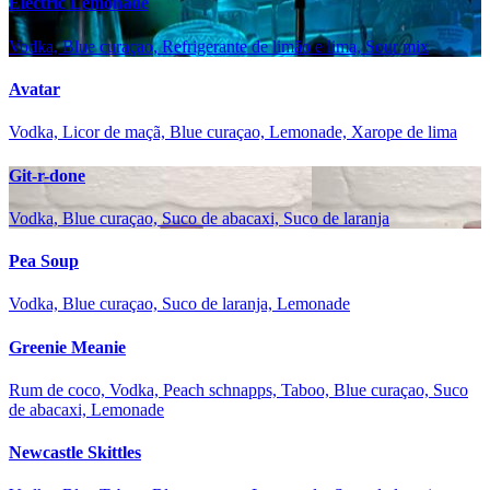
Electric Lemonade
Vodka, Blue curaçao, Refrigerante de limão e lima, Sour mix
Avatar
Vodka, Licor de maçã, Blue curaçao, Lemonade, Xarope de lima
Git-r-done
Vodka, Blue curaçao, Suco de abacaxi, Suco de laranja
Pea Soup
Vodka, Blue curaçao, Suco de laranja, Lemonade
Greenie Meanie
Rum de coco, Vodka, Peach schnapps, Taboo, Blue curaçao, Suco
de abacaxi, Lemonade
Newcastle Skittles