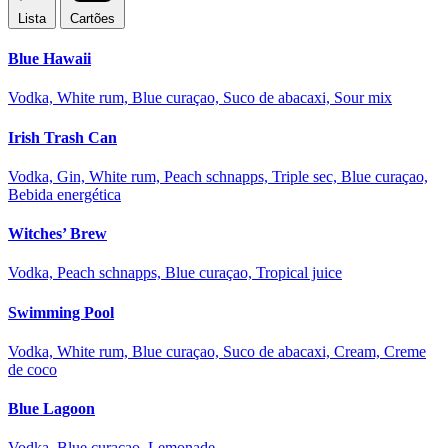
Lista
Cartões
Blue Hawaii
Vodka, White rum, Blue curaçao, Suco de abacaxi, Sour mix
Irish Trash Can
Vodka, Gin, White rum, Peach schnapps, Triple sec, Blue curaçao,
Bebida energética
Witches’ Brew
Vodka, Peach schnapps, Blue curaçao, Tropical juice
Swimming Pool
Vodka, White rum, Blue curaçao, Suco de abacaxi, Cream, Creme
de coco
Blue Lagoon
Vodka, Blue curaçao, Lemonade