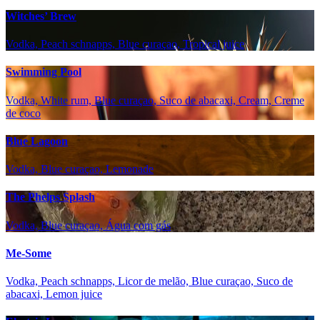
Witches’ Brew
Vodka, Peach schnapps, Blue curaçao, Tropical juice
Swimming Pool
Vodka, White rum, Blue curaçao, Suco de abacaxi, Cream, Creme
de coco
Blue Lagoon
Vodka, Blue curaçao, Lemonade
The Phelps Splash
Vodka, Blue curaçao, Água com gás
Me-Some
Vodka, Peach schnapps, Licor de melão, Blue curaçao, Suco de
abacaxi, Lemon juice