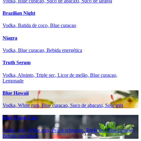
Vodka, Blue curaçao, Suco de abacaxi, Suco de laranja
Brazilian Night
Vodka, Batida de coco, Blue curaçao
Niagra
Vodka, Blue curaçao, Bebida energética
Truth Serum
Vodka, Absinto, Triple sec, Licor de melão, Blue curaçao,
Lemonade
Blue Hawaii
Vodka, White rum, Blue curaçao, Suco de abacaxi, Sour mix
Irish Trash Can
Vodka, Gin, White rum, Peach schnapps, Triple sec, Blue curaçao,
Bebida energética