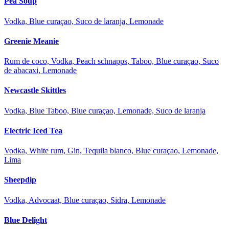
Pea Soup
Vodka, Blue curaçao, Suco de laranja, Lemonade
Greenie Meanie
Rum de coco, Vodka, Peach schnapps, Taboo, Blue curaçao, Suco
de abacaxi, Lemonade
Newcastle Skittles
Vodka, Blue Taboo, Blue curaçao, Lemonade, Suco de laranja
Electric Iced Tea
Vodka, White rum, Gin, Tequila blanco, Blue curaçao, Lemonade,
Lima
Sheepdip
Vodka, Advocaat, Blue curaçao, Sidra, Lemonade
Blue Delight