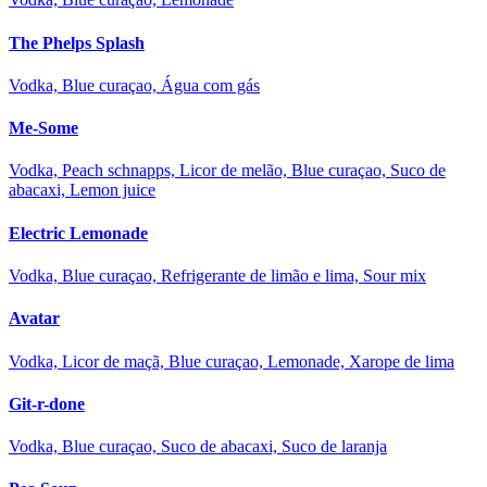
The Phelps Splash
Vodka, Blue curaçao, Água com gás
Me-Some
Vodka, Peach schnapps, Licor de melão, Blue curaçao, Suco de
abacaxi, Lemon juice
Electric Lemonade
Vodka, Blue curaçao, Refrigerante de limão e lima, Sour mix
Avatar
Vodka, Licor de maçã, Blue curaçao, Lemonade, Xarope de lima
Git-r-done
Vodka, Blue curaçao, Suco de abacaxi, Suco de laranja