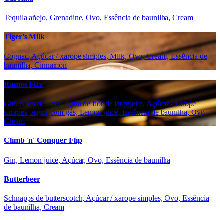
Tequila añejo, Grenadine, Ovo, Essência de baunilha, Cream
Tiger’s Milk
Cognac, Açúcar / xarope simples, Milk, Ovo, Cream, Essência de
baunilha, Cinnamon
Ramos Fizz
Gin, Suco de lima, Água de flor de laranjeira, Açúcar / xarope
simples, Água com gás, Lemon juice, Essência de baunilha, Ovo,
Cream
Climb 'n' Conquer Flip
Gin, Lemon juice, Açúcar, Ovo, Essência de baunilha
Butterbeer
Schnapps de butterscotch, Açúcar / xarope simples, Ovo, Essência
de baunilha, Cream