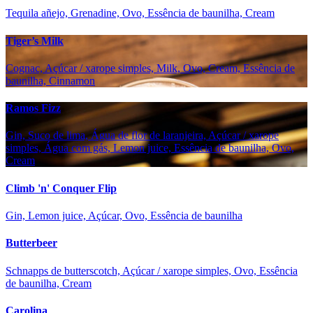
Tequila añejo, Grenadine, Ovo, Essência de baunilha, Cream
Tiger’s Milk
Cognac, Açúcar / xarope simples, Milk, Ovo, Cream, Essência de
baunilha, Cinnamon
Ramos Fizz
Gin, Suco de lima, Água de flor de laranjeira, Açúcar / xarope
simples, Água com gás, Lemon juice, Essência de baunilha, Ovo,
Cream
Climb 'n' Conquer Flip
Gin, Lemon juice, Açúcar, Ovo, Essência de baunilha
Butterbeer
Schnapps de butterscotch, Açúcar / xarope simples, Ovo, Essência
de baunilha, Cream
Carolina