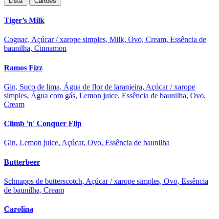
Lista
Cartões
Tiger’s Milk
Cognac, Açúcar / xarope simples, Milk, Ovo, Cream, Essência de
baunilha, Cinnamon
Ramos Fizz
Gin, Suco de lima, Água de flor de laranjeira, Açúcar / xarope
simples, Água com gás, Lemon juice, Essência de baunilha, Ovo,
Cream
Climb 'n' Conquer Flip
Gin, Lemon juice, Açúcar, Ovo, Essência de baunilha
Butterbeer
Schnapps de butterscotch, Açúcar / xarope simples, Ovo, Essência
de baunilha, Cream
Carolina