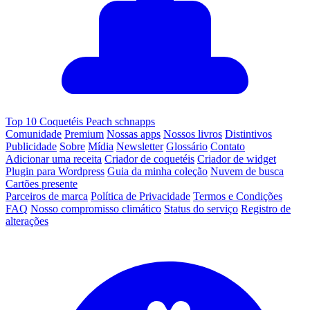
Top 10 Coquetéis Peach schnapps
Comunidade
Premium
Nossas apps
Nossos livros
Distintivos
Publicidade
Sobre
Mídia
Newsletter
Glossário
Contato
Adicionar uma receita
Criador de coquetéis
Criador de widget
Plugin para Wordpress
Guia da minha coleção
Nuvem de busca
Cartões presente
Parceiros de marca
Política de Privacidade
Termos e Condições
FAQ
Nosso compromisso climático
Status do serviço
Registro de
alterações