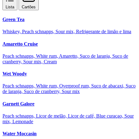
Lista
Cartões
Green Tea
Whiskey, Peach schnapps, Sour mix, Refrigerante de limão e lima
Amaretto Cruise
Peach schnapps, White rum, Amaretto, Suco de laranja, Suco de
cranberry, Sour mix, Cream
Wet Woody
Peach schnapps, White rum, Overproof rum, Suco de abacaxi, Suco
de laranja, Suco de cranberry, Sour mix
Garnett Galore
Peach schnapps, Licor de melão, Licor de café, Blue curaçao, Sour
mix, Lemonade
Water Moccasin