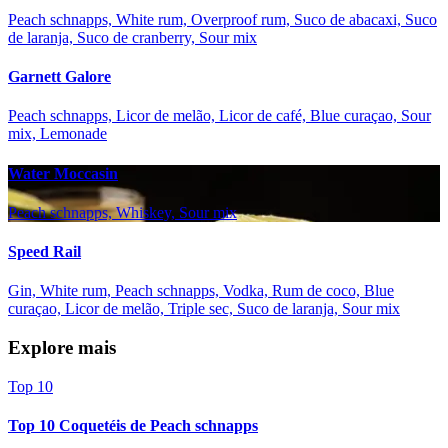
Peach schnapps, White rum, Overproof rum, Suco de abacaxi, Suco
de laranja, Suco de cranberry, Sour mix
Garnett Galore
Peach schnapps, Licor de melão, Licor de café, Blue curaçao, Sour
mix, Lemonade
Water Moccasin
Peach schnapps, Whiskey, Sour mix
Speed Rail
Gin, White rum, Peach schnapps, Vodka, Rum de coco, Blue
curaçao, Licor de melão, Triple sec, Suco de laranja, Sour mix
Explore mais
Top 10
Top 10 Coquetéis de Peach schnapps