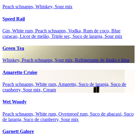
Peach schnapps, Whiskey, Sour mix
Speed Rail
Gin, White rum, Peach schnapps, Vodka, Rum de coco, Blue
curaçao, Licor de melão, Triple sec, Suco de laranja, Sour mix
Green Tea
Whiskey, Peach schnapps, Sour mix, Refrigerante de limão e lima
Amaretto Cruise
Peach schnapps, White rum, Amaretto, Suco de laranja, Suco de
cranberry, Sour mix, Cream
Wet Woody
Peach schnapps, White rum, Overproof rum, Suco de abacaxi, Suco
de laranja, Suco de cranberry, Sour mix
Garnett Galore