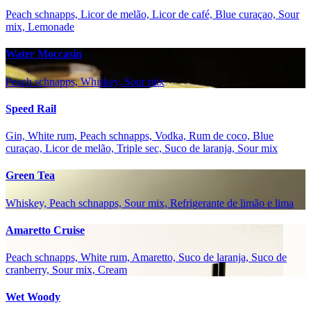
Peach schnapps, Licor de melão, Licor de café, Blue curaçao, Sour
mix, Lemonade
Water Moccasin
Peach schnapps, Whiskey, Sour mix
Speed Rail
Gin, White rum, Peach schnapps, Vodka, Rum de coco, Blue
curaçao, Licor de melão, Triple sec, Suco de laranja, Sour mix
Green Tea
Whiskey, Peach schnapps, Sour mix, Refrigerante de limão e lima
Amaretto Cruise
Peach schnapps, White rum, Amaretto, Suco de laranja, Suco de
cranberry, Sour mix, Cream
Wet Woody