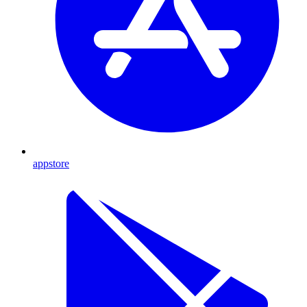
appstore