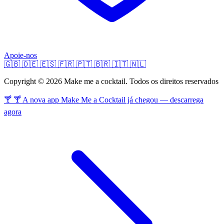
Apoie-nos
🇬🇧
🇩🇪
🇪🇸
🇫🇷
🇵🇹
🇧🇷
🇮🇹
🇳🇱
Copyright © 2026 Make me a cocktail. Todos os direitos reservados
🍸 🍸 A nova app Make Me a Cocktail já chegou — descarrega
agora