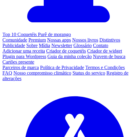
Top 10 Coquetéis Purê de morango
Comunidade
Premium
Nossas apps
Nossos livros
Distintivos
Publicidade
Sobre
Mídia
Newsletter
Glossário
Contato
Adicionar uma receita
Criador de coquetéis
Criador de widget
Plugin para Wordpress
Guia da minha coleção
Nuvem de busca
Cartões presente
Parceiros de marca
Política de Privacidade
Termos e Condições
FAQ
Nosso compromisso climático
Status do serviço
Registro de
alterações