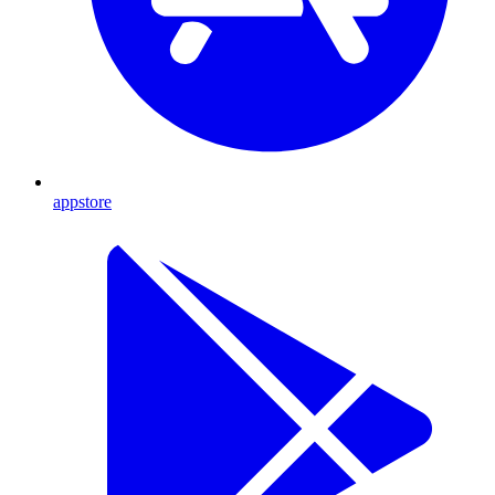
appstore