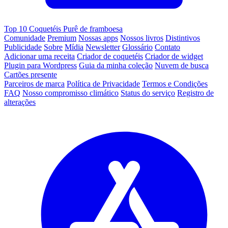
Top 10 Coquetéis Purê de framboesa
Comunidade
Premium
Nossas apps
Nossos livros
Distintivos
Publicidade
Sobre
Mídia
Newsletter
Glossário
Contato
Adicionar uma receita
Criador de coquetéis
Criador de widget
Plugin para Wordpress
Guia da minha coleção
Nuvem de busca
Cartões presente
Parceiros de marca
Política de Privacidade
Termos e Condições
FAQ
Nosso compromisso climático
Status do serviço
Registro de
alterações