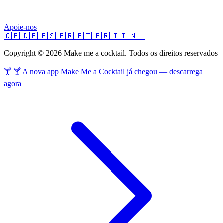
Apoie-nos
🇬🇧
🇩🇪
🇪🇸
🇫🇷
🇵🇹
🇧🇷
🇮🇹
🇳🇱
Copyright © 2026 Make me a cocktail. Todos os direitos reservados
🍸 🍸 A nova app Make Me a Cocktail já chegou — descarrega
agora