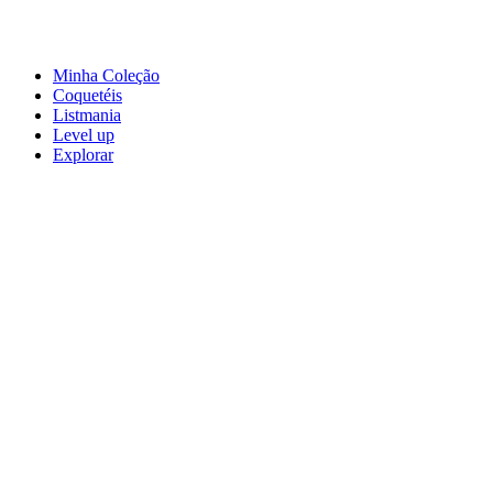
Minha Coleção
Coquetéis
Listmania
Level up
Explorar