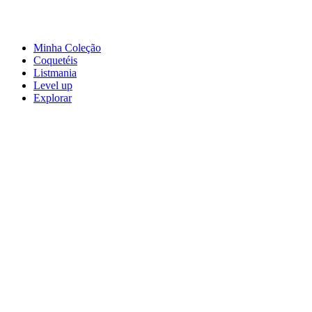
Minha Coleção
Coquetéis
Listmania
Level up
Explorar