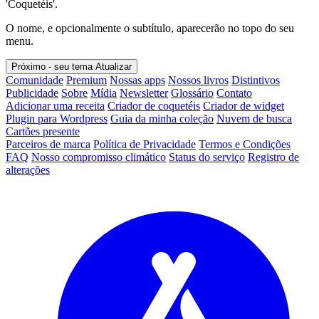
'Coquetéis'.
O nome, e opcionalmente o subtítulo, aparecerão no topo do seu
menu.
Próximo - seu tema
Atualizar
Comunidade
Premium
Nossas apps
Nossos livros
Distintivos
Publicidade
Sobre
Mídia
Newsletter
Glossário
Contato
Adicionar uma receita
Criador de coquetéis
Criador de widget
Plugin para Wordpress
Guia da minha coleção
Nuvem de busca
Cartões presente
Parceiros de marca
Política de Privacidade
Termos e Condições
FAQ
Nosso compromisso climático
Status do serviço
Registro de
alterações