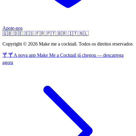
Apoie-nos
🇬🇧
🇩🇪
🇪🇸
🇫🇷
🇵🇹
🇧🇷
🇮🇹
🇳🇱
Copyright © 2026 Make me a cocktail. Todos os direitos reservados
🍸 🍸 A nova app Make Me a Cocktail já chegou — descarrega
agora