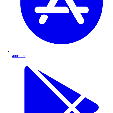
appstore