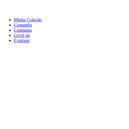
Minha Coleção
Coquetéis
Listmania
Level up
Explorar