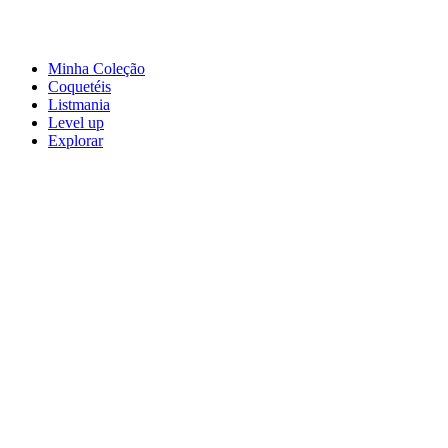
Minha Coleção
Coquetéis
Listmania
Level up
Explorar