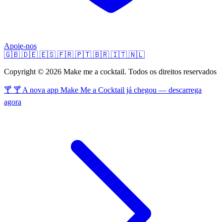
Apoie-nos
🇬🇧
🇩🇪
🇪🇸
🇫🇷
🇵🇹
🇧🇷
🇮🇹
🇳🇱
Copyright © 2026 Make me a cocktail. Todos os direitos reservados
🍸 🍸 A nova app Make Me a Cocktail já chegou — descarrega
agora