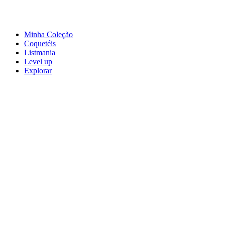
Minha Coleção
Coquetéis
Listmania
Level up
Explorar