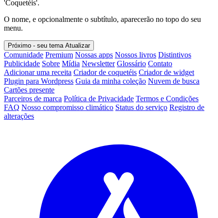
'Coquetéis'.
O nome, e opcionalmente o subtítulo, aparecerão no topo do seu
menu.
Próximo - seu tema
Atualizar
Comunidade
Premium
Nossas apps
Nossos livros
Distintivos
Publicidade
Sobre
Mídia
Newsletter
Glossário
Contato
Adicionar uma receita
Criador de coquetéis
Criador de widget
Plugin para Wordpress
Guia da minha coleção
Nuvem de busca
Cartões presente
Parceiros de marca
Política de Privacidade
Termos e Condições
FAQ
Nosso compromisso climático
Status do serviço
Registro de
alterações