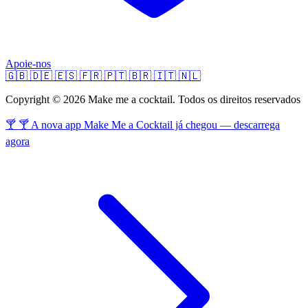
Apoie-nos
🇬🇧
🇩🇪
🇪🇸
🇫🇷
🇵🇹
🇧🇷
🇮🇹
🇳🇱
Copyright © 2026 Make me a cocktail. Todos os direitos reservados
🍸 🍸 A nova app Make Me a Cocktail já chegou — descarrega
agora