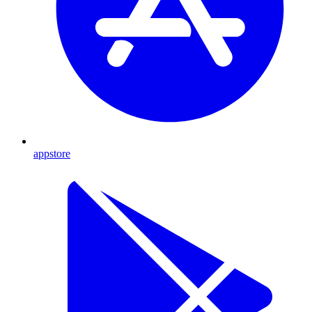
appstore