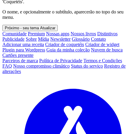
'Coquetéis'.
O nome, e opcionalmente o subtítulo, aparecerão no topo do seu
menu.
Próximo - seu tema
Atualizar
Comunidade
Premium
Nossas apps
Nossos livros
Distintivos
Publicidade
Sobre
Mídia
Newsletter
Glossário
Contato
Adicionar uma receita
Criador de coquetéis
Criador de widget
Plugin para Wordpress
Guia da minha coleção
Nuvem de busca
Cartões presente
Parceiros de marca
Política de Privacidade
Termos e Condições
FAQ
Nosso compromisso climático
Status do serviço
Registro de
alterações