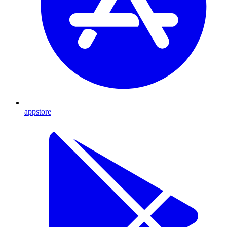
appstore