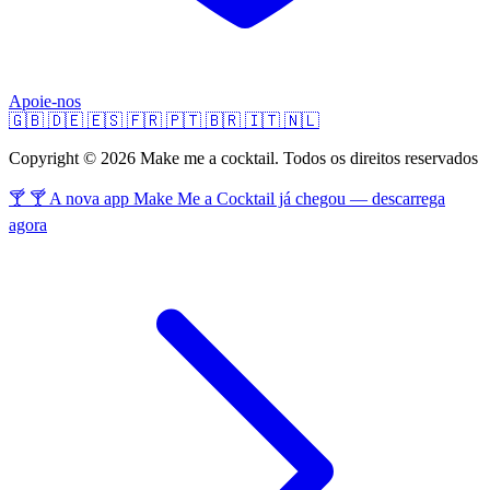
Apoie-nos
🇬🇧
🇩🇪
🇪🇸
🇫🇷
🇵🇹
🇧🇷
🇮🇹
🇳🇱
Copyright © 2026 Make me a cocktail. Todos os direitos reservados
🍸 🍸 A nova app Make Me a Cocktail já chegou — descarrega
agora