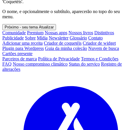
'Coquetéis'.
O nome, e opcionalmente o subtítulo, aparecerão no topo do seu
menu.
Próximo - seu tema
Atualizar
Comunidade
Premium
Nossas apps
Nossos livros
Distintivos
Publicidade
Sobre
Mídia
Newsletter
Glossário
Contato
Adicionar uma receita
Criador de coquetéis
Criador de widget
Plugin para Wordpress
Guia da minha coleção
Nuvem de busca
Cartões presente
Parceiros de marca
Política de Privacidade
Termos e Condições
FAQ
Nosso compromisso climático
Status do serviço
Registro de
alterações