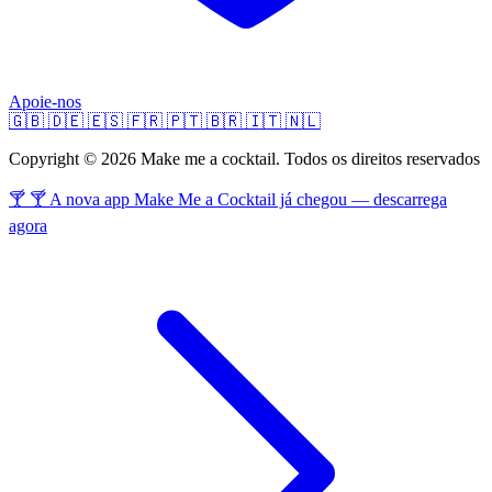
Apoie-nos
🇬🇧
🇩🇪
🇪🇸
🇫🇷
🇵🇹
🇧🇷
🇮🇹
🇳🇱
Copyright © 2026 Make me a cocktail. Todos os direitos reservados
🍸 🍸 A nova app Make Me a Cocktail já chegou — descarrega
agora