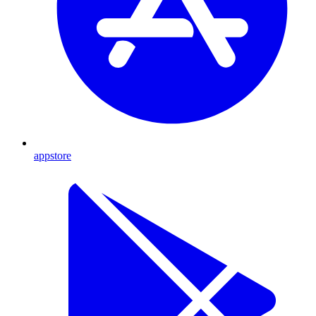
appstore