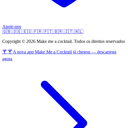
Apoie-nos
🇬🇧
🇩🇪
🇪🇸
🇫🇷
🇵🇹
🇧🇷
🇮🇹
🇳🇱
Copyright © 2026 Make me a cocktail. Todos os direitos reservados
🍸 🍸 A nova app Make Me a Cocktail já chegou — descarrega
agora