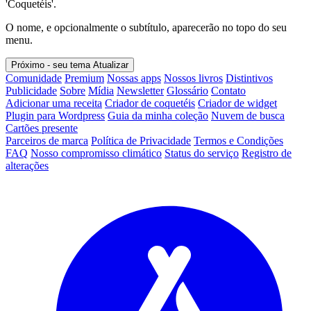
'Coquetéis'.
O nome, e opcionalmente o subtítulo, aparecerão no topo do seu
menu.
Próximo - seu tema
Atualizar
Comunidade
Premium
Nossas apps
Nossos livros
Distintivos
Publicidade
Sobre
Mídia
Newsletter
Glossário
Contato
Adicionar uma receita
Criador de coquetéis
Criador de widget
Plugin para Wordpress
Guia da minha coleção
Nuvem de busca
Cartões presente
Parceiros de marca
Política de Privacidade
Termos e Condições
FAQ
Nosso compromisso climático
Status do serviço
Registro de
alterações