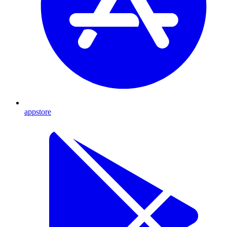
appstore