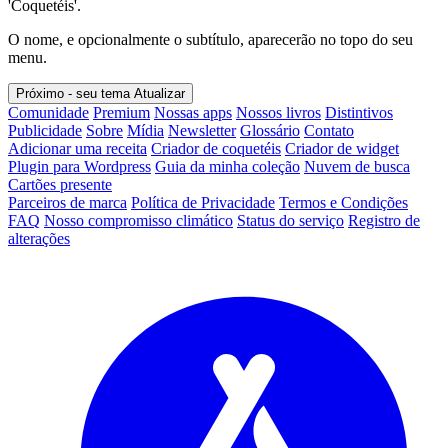
'Coquetéis'.
O nome, e opcionalmente o subtítulo, aparecerão no topo do seu
menu.
Próximo - seu tema
Atualizar
Comunidade
Premium
Nossas apps
Nossos livros
Distintivos
Publicidade
Sobre
Mídia
Newsletter
Glossário
Contato
Adicionar uma receita
Criador de coquetéis
Criador de widget
Plugin para Wordpress
Guia da minha coleção
Nuvem de busca
Cartões presente
Parceiros de marca
Política de Privacidade
Termos e Condições
FAQ
Nosso compromisso climático
Status do serviço
Registro de
alterações