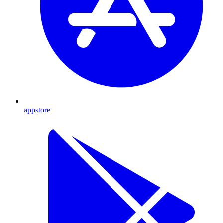
appstore