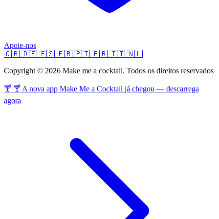
Apoie-nos
🇬🇧
🇩🇪
🇪🇸
🇫🇷
🇵🇹
🇧🇷
🇮🇹
🇳🇱
Copyright © 2026 Make me a cocktail. Todos os direitos reservados
🍸 🍸 A nova app Make Me a Cocktail já chegou — descarrega
agora