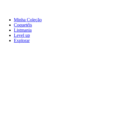
Minha Coleção
Coquetéis
Listmania
Level up
Explorar