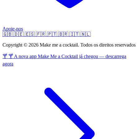
Apoie-nos
🇬🇧
🇩🇪
🇪🇸
🇫🇷
🇵🇹
🇧🇷
🇮🇹
🇳🇱
Copyright © 2026 Make me a cocktail. Todos os direitos reservados
🍸 🍸 A nova app Make Me a Cocktail já chegou — descarrega
agora