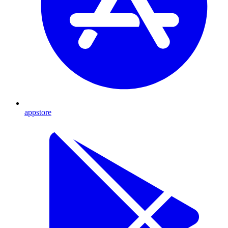
appstore