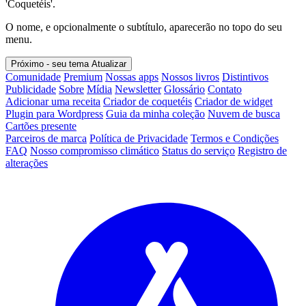
'Coquetéis'.
O nome, e opcionalmente o subtítulo, aparecerão no topo do seu
menu.
Próximo - seu tema
Atualizar
Comunidade
Premium
Nossas apps
Nossos livros
Distintivos
Publicidade
Sobre
Mídia
Newsletter
Glossário
Contato
Adicionar uma receita
Criador de coquetéis
Criador de widget
Plugin para Wordpress
Guia da minha coleção
Nuvem de busca
Cartões presente
Parceiros de marca
Política de Privacidade
Termos e Condições
FAQ
Nosso compromisso climático
Status do serviço
Registro de
alterações