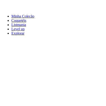
Minha Coleção
Coquetéis
Listmania
Level up
Explorar