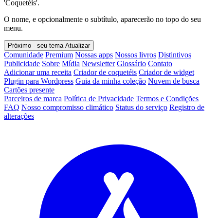
'Coquetéis'.
O nome, e opcionalmente o subtítulo, aparecerão no topo do seu
menu.
Próximo - seu tema
Atualizar
Comunidade
Premium
Nossas apps
Nossos livros
Distintivos
Publicidade
Sobre
Mídia
Newsletter
Glossário
Contato
Adicionar uma receita
Criador de coquetéis
Criador de widget
Plugin para Wordpress
Guia da minha coleção
Nuvem de busca
Cartões presente
Parceiros de marca
Política de Privacidade
Termos e Condições
FAQ
Nosso compromisso climático
Status do serviço
Registro de
alterações