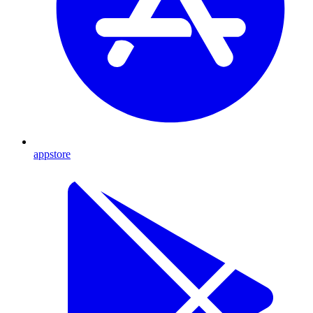
appstore