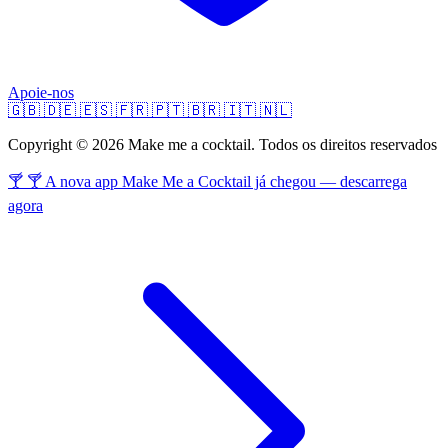
Apoie-nos
🇬🇧
🇩🇪
🇪🇸
🇫🇷
🇵🇹
🇧🇷
🇮🇹
🇳🇱
Copyright © 2026 Make me a cocktail. Todos os direitos reservados
🍸 🍸 A nova app Make Me a Cocktail já chegou — descarrega
agora