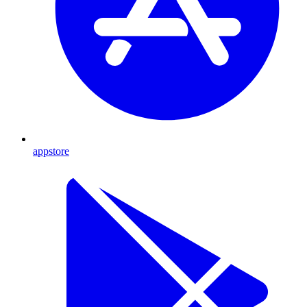
appstore