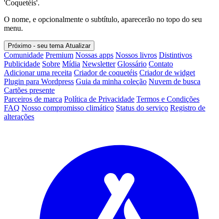
'Coquetéis'.
O nome, e opcionalmente o subtítulo, aparecerão no topo do seu
menu.
Próximo - seu tema
Atualizar
Comunidade
Premium
Nossas apps
Nossos livros
Distintivos
Publicidade
Sobre
Mídia
Newsletter
Glossário
Contato
Adicionar uma receita
Criador de coquetéis
Criador de widget
Plugin para Wordpress
Guia da minha coleção
Nuvem de busca
Cartões presente
Parceiros de marca
Política de Privacidade
Termos e Condições
FAQ
Nosso compromisso climático
Status do serviço
Registro de
alterações