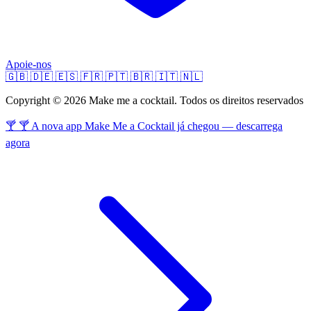
Apoie-nos
🇬🇧
🇩🇪
🇪🇸
🇫🇷
🇵🇹
🇧🇷
🇮🇹
🇳🇱
Copyright © 2026 Make me a cocktail. Todos os direitos reservados
🍸 🍸 A nova app Make Me a Cocktail já chegou — descarrega
agora