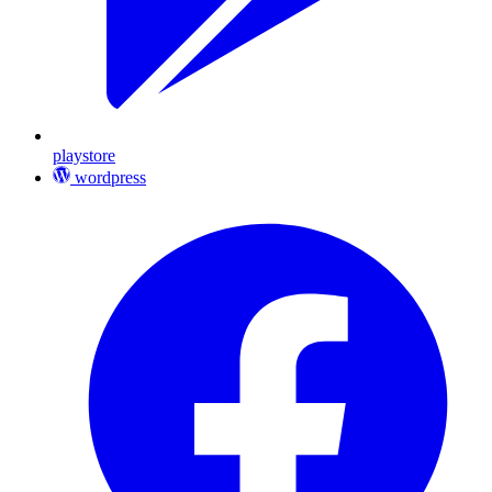
playstore
wordpress