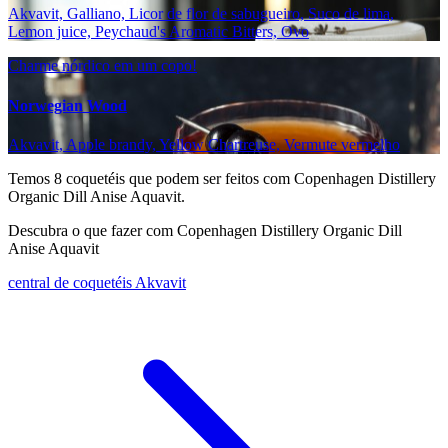
Akvavit, Galliano, Licor de flor de sabugueiro, Suco de lima,
Lemon juice, Peychaud's Aromatic Bitters, Ovo
Charme nórdico em um copo!
Norwegian Wood
Akvavit, Apple brandy, Yellow Chartreuse, Vermute vermelho
Temos
8
coquetéis que podem ser feitos com Copenhagen Distillery
Organic Dill Anise Aquavit.
Descubra o que fazer com Copenhagen Distillery Organic Dill
Anise Aquavit
central de coquetéis Akvavit