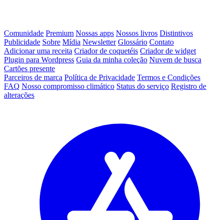
Comunidade
Premium
Nossas apps
Nossos livros
Distintivos
Publicidade
Sobre
Mídia
Newsletter
Glossário
Contato
Adicionar uma receita
Criador de coquetéis
Criador de widget
Plugin para Wordpress
Guia da minha coleção
Nuvem de busca
Cartões presente
Parceiros de marca
Política de Privacidade
Termos e Condições
FAQ
Nosso compromisso climático
Status do serviço
Registro de
alterações