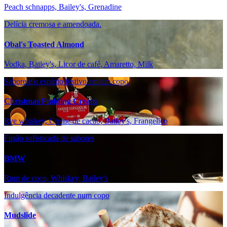
Peach schnapps, Bailey's, Grenadine
Delícia cremosa e amendoada.
Obal's Toasted Almond
Vodka, Bailey's, Licor de café, Amaretto, Milk
Saboreie o espírito festivo em um copo.
Christmas Pudding Cream
Rye whiskey, Creme de cacao, Bailey's, Frangelico
Fusão sofisticada de sabores
BMW
Rum de coco, Whiskey, Bailey's
Indulgência decadente num copo
Mudslide