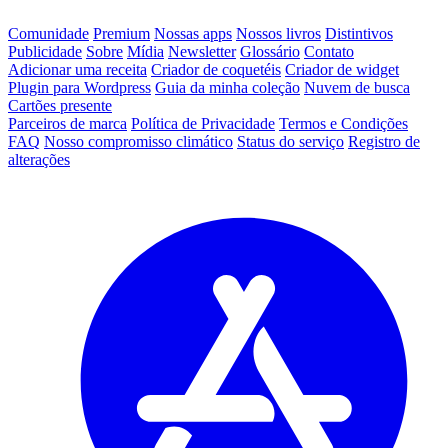
Comunidade
Premium
Nossas apps
Nossos livros
Distintivos
Publicidade
Sobre
Mídia
Newsletter
Glossário
Contato
Adicionar uma receita
Criador de coquetéis
Criador de widget
Plugin para Wordpress
Guia da minha coleção
Nuvem de busca
Cartões presente
Parceiros de marca
Política de Privacidade
Termos e Condições
FAQ
Nosso compromisso climático
Status do serviço
Registro de
alterações