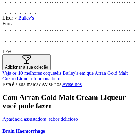
. . . . . . . . . . . . . . . . . . . . . . . . . . . . . . . . . . . . . . . . . . . . . . . . . . . . . .
. . . . . . . . . . . . . . . . . . . . . . . . . . . . . . . . . . . . . . . . . . . . . . . . . . . . . .
. . . . . . . . . . . . . .
Licor >
Bailey's
Força
. . . . . . . . . . . . . . . . . . . . . . . . . . . . . . . . . . . . . . . . . . . . . . . . . . . . . .
. . . . . . . . . . . . . . . . . . . . . . . . . . . . . . . . . . . . . . . . . . . . . . . . . . . . . .
. . . . . . . . . . . . . . . . . . . . . . . . . . . . . . . . . . . . . . . . . . . . . . . . . . . . . .
. . . . . . . . . . . . . .
17%
Adicionar à sua coleção
Veja os 10 melhores coquetéis Bailey's em que Arran Gold Malt
Cream Liqueur funciona bem
Esta é a sua marca? Avise-nos
Avise-nos
Com Arran Gold Malt Cream Liqueur
você pode fazer
Aparência assustadora, sabor delicioso
Brain Haemorrhage