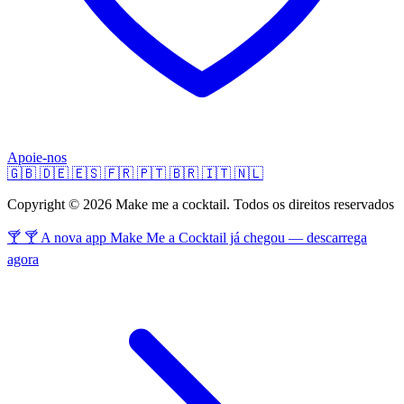
Apoie-nos
🇬🇧
🇩🇪
🇪🇸
🇫🇷
🇵🇹
🇧🇷
🇮🇹
🇳🇱
Copyright © 2026 Make me a cocktail. Todos os direitos reservados
🍸 🍸 A nova app Make Me a Cocktail já chegou — descarrega
agora