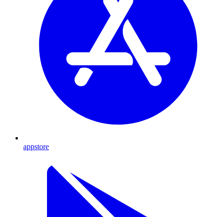
appstore