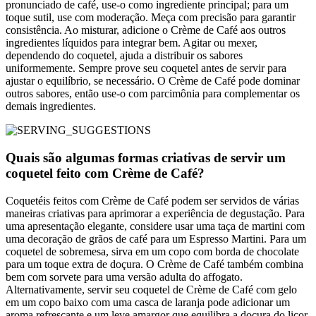
pronunciado de café, use-o como ingrediente principal; para um
toque sutil, use com moderação. Meça com precisão para garantir
consistência. Ao misturar, adicione o Crème de Café aos outros
ingredientes líquidos para integrar bem. Agitar ou mexer,
dependendo do coquetel, ajuda a distribuir os sabores
uniformemente. Sempre prove seu coquetel antes de servir para
ajustar o equilíbrio, se necessário. O Crème de Café pode dominar
outros sabores, então use-o com parcimônia para complementar os
demais ingredientes.
Quais são algumas formas criativas de servir um
coquetel feito com Crème de Café?
Coquetéis feitos com Crème de Café podem ser servidos de várias
maneiras criativas para aprimorar a experiência de degustação. Para
uma apresentação elegante, considere usar uma taça de martini com
uma decoração de grãos de café para um Espresso Martini. Para um
coquetel de sobremesa, sirva em um copo com borda de chocolate
para um toque extra de doçura. O Crème de Café também combina
bem com sorvete para uma versão adulta do affogato.
Alternativamente, servir seu coquetel de Crème de Café com gelo
em um copo baixo com uma casca de laranja pode adicionar um
aroma refrescante e um leve amargor que equilibra a doçura do licor.