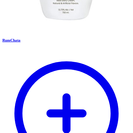
RumChata