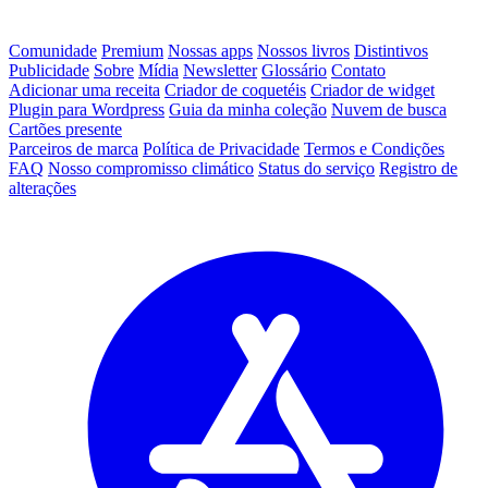
Comunidade
Premium
Nossas apps
Nossos livros
Distintivos
Publicidade
Sobre
Mídia
Newsletter
Glossário
Contato
Adicionar uma receita
Criador de coquetéis
Criador de widget
Plugin para Wordpress
Guia da minha coleção
Nuvem de busca
Cartões presente
Parceiros de marca
Política de Privacidade
Termos e Condições
FAQ
Nosso compromisso climático
Status do serviço
Registro de
alterações