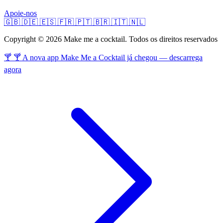
Apoie-nos
🇬🇧
🇩🇪
🇪🇸
🇫🇷
🇵🇹
🇧🇷
🇮🇹
🇳🇱
Copyright © 2026 Make me a cocktail. Todos os direitos reservados
🍸 🍸 A nova app Make Me a Cocktail já chegou — descarrega
agora