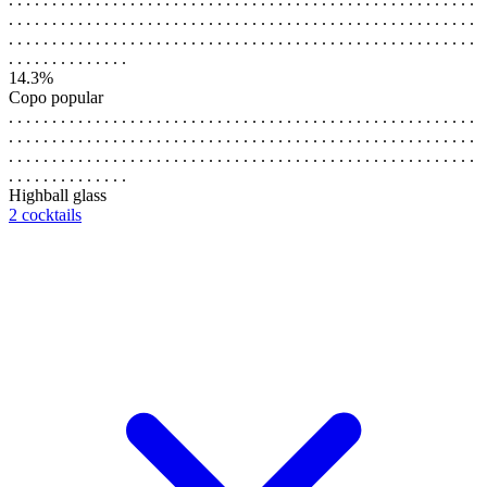
. . . . . . . . . . . . . . . . . . . . . . . . . . . . . . . . . . . . . . . . . . . . . . . . . . . . . .
. . . . . . . . . . . . . . . . . . . . . . . . . . . . . . . . . . . . . . . . . . . . . . . . . . . . . .
. . . . . . . . . . . . . .
14.3%
Copo popular
. . . . . . . . . . . . . . . . . . . . . . . . . . . . . . . . . . . . . . . . . . . . . . . . . . . . . .
. . . . . . . . . . . . . . . . . . . . . . . . . . . . . . . . . . . . . . . . . . . . . . . . . . . . . .
. . . . . . . . . . . . . . . . . . . . . . . . . . . . . . . . . . . . . . . . . . . . . . . . . . . . . .
. . . . . . . . . . . . . .
Highball glass
2 cocktails