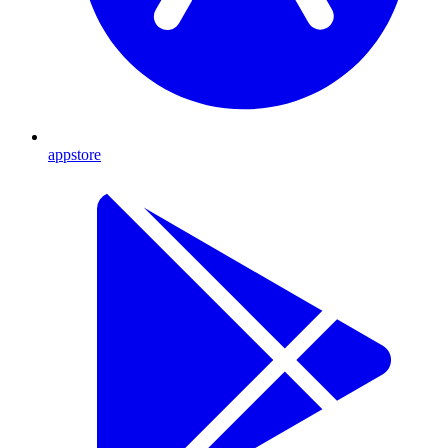
appstore