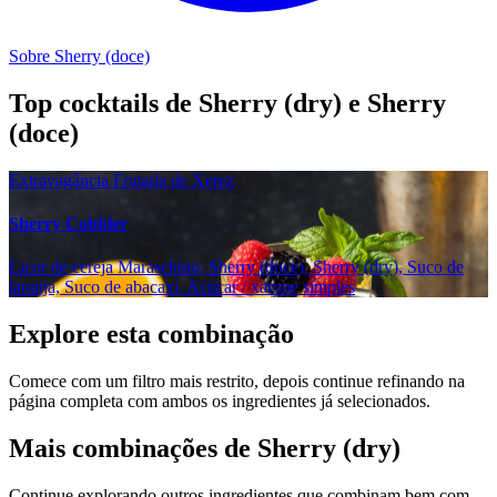
Sobre Sherry (doce)
Top cocktails de Sherry (dry) e Sherry
(doce)
Extravagância Frutada de Xerez
Sherry Cobbler
Licor de cereja Maraschino, Sherry (doce), Sherry (dry), Suco de
laranja, Suco de abacaxi, Açúcar / xarope simples
Explore esta combinação
Comece com um filtro mais restrito, depois continue refinando na
página completa com ambos os ingredientes já selecionados.
Mais combinações de Sherry (dry)
Continue explorando outros ingredientes que combinam bem com