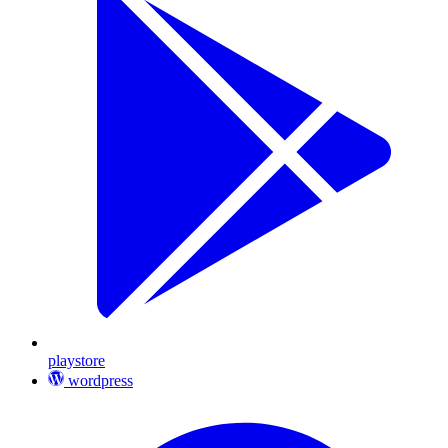
playstore
wordpress