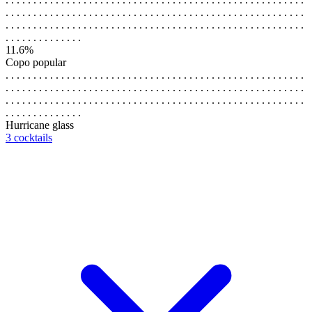
. . . . . . . . . . . . . . . . . . . . . . . . . . . . . . . . . . . . . . . . . . . . . . . . . . . . . .
. . . . . . . . . . . . . . . . . . . . . . . . . . . . . . . . . . . . . . . . . . . . . . . . . . . . . .
. . . . . . . . . . . . . .
11.6%
Copo popular
. . . . . . . . . . . . . . . . . . . . . . . . . . . . . . . . . . . . . . . . . . . . . . . . . . . . . .
. . . . . . . . . . . . . . . . . . . . . . . . . . . . . . . . . . . . . . . . . . . . . . . . . . . . . .
. . . . . . . . . . . . . . . . . . . . . . . . . . . . . . . . . . . . . . . . . . . . . . . . . . . . . .
. . . . . . . . . . . . . .
Hurricane glass
3 cocktails