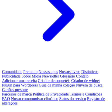
Comunidade
Premium
Nossas apps
Nossos livros
Distintivos
Publicidade
Sobre
Mídia
Newsletter
Glossário
Contato
Adicionar uma receita
Criador de coquetéis
Criador de widget
Plugin para Wordpress
Guia da minha coleção
Nuvem de busca
Cartões presente
Parceiros de marca
Política de Privacidade
Termos e Condições
FAQ
Nosso compromisso climático
Status do serviço
Registro de
alterações