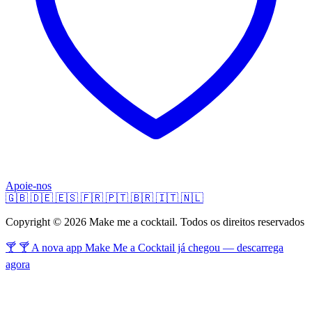
Apoie-nos
🇬🇧
🇩🇪
🇪🇸
🇫🇷
🇵🇹
🇧🇷
🇮🇹
🇳🇱
Copyright © 2026 Make me a cocktail. Todos os direitos reservados
🍸 🍸 A nova app Make Me a Cocktail já chegou — descarrega
agora