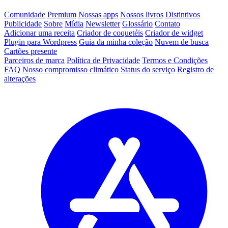
Comunidade
Premium
Nossas apps
Nossos livros
Distintivos
Publicidade
Sobre
Mídia
Newsletter
Glossário
Contato
Adicionar uma receita
Criador de coquetéis
Criador de widget
Plugin para Wordpress
Guia da minha coleção
Nuvem de busca
Cartões presente
Parceiros de marca
Política de Privacidade
Termos e Condições
FAQ
Nosso compromisso climático
Status do serviço
Registro de
alterações