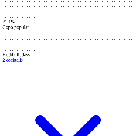
. . . . . . . . . . . . . . . . . . . . . . . . . . . . . . . . . . . . . . . . . . . . . . . . . . . . . .
. . . . . . . . . . . . . . . . . . . . . . . . . . . . . . . . . . . . . . . . . . . . . . . . . . . . . .
. . . . . . . . . . . . . .
21.1%
Copo popular
. . . . . . . . . . . . . . . . . . . . . . . . . . . . . . . . . . . . . . . . . . . . . . . . . . . . . .
. . . . . . . . . . . . . . . . . . . . . . . . . . . . . . . . . . . . . . . . . . . . . . . . . . . . . .
. . . . . . . . . . . . . . . . . . . . . . . . . . . . . . . . . . . . . . . . . . . . . . . . . . . . . .
. . . . . . . . . . . . . .
Highball glass
2 cocktails