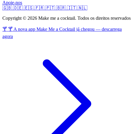
Apoie-nos
🇬🇧
🇩🇪
🇪🇸
🇫🇷
🇵🇹
🇧🇷
🇮🇹
🇳🇱
Copyright © 2026 Make me a cocktail. Todos os direitos reservados
🍸 🍸 A nova app Make Me a Cocktail já chegou — descarrega
agora