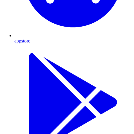
appstore