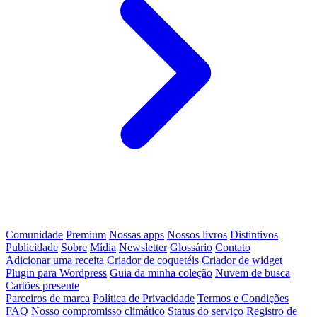
Comunidade
Premium
Nossas apps
Nossos livros
Distintivos
Publicidade
Sobre
Mídia
Newsletter
Glossário
Contato
Adicionar uma receita
Criador de coquetéis
Criador de widget
Plugin para Wordpress
Guia da minha coleção
Nuvem de busca
Cartões presente
Parceiros de marca
Política de Privacidade
Termos e Condições
FAQ
Nosso compromisso climático
Status do serviço
Registro de