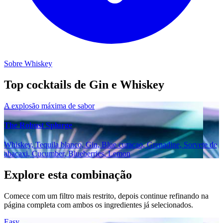
Sobre Whiskey
Top cocktails de Gin e Whiskey
A explosão máxima de sabor
The Robust Splurge
Whiskey, Tequila blanco, Gin, Blue curaçao, Grenadine, Sorvete de
abacaxi, Cucumber, Blueberries, Lemon
Explore esta combinação
Comece com um filtro mais restrito, depois continue refinando na
página completa com ambos os ingredientes já selecionados.
Easy