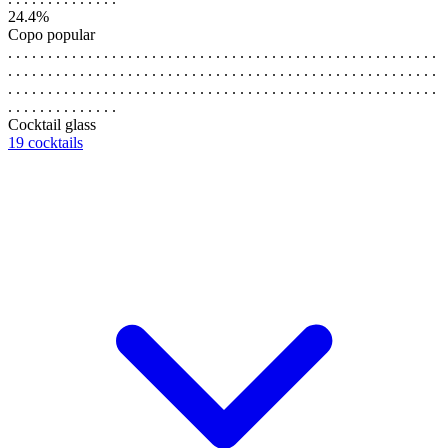
24.4%
Copo popular
. . . . . . . . . . . . . . . . . . . . . . . . . . . . . . . . . . . . . . . . . . . . . . . . . . . . . .
. . . . . . . . . . . . . . . . . . . . . . . . . . . . . . . . . . . . . . . . . . . . . . . . . . . . . .
. . . . . . . . . . . . . . . . . . . . . . . . . . . . . . . . . . . . . . . . . . . . . . . . . . . . . .
. . . . . . . . . . . . . .
Cocktail glass
19 cocktails