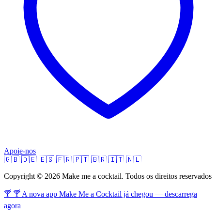
Apoie-nos
🇬🇧
🇩🇪
🇪🇸
🇫🇷
🇵🇹
🇧🇷
🇮🇹
🇳🇱
Copyright © 2026 Make me a cocktail. Todos os direitos reservados
🍸 🍸 A nova app Make Me a Cocktail já chegou — descarrega
agora