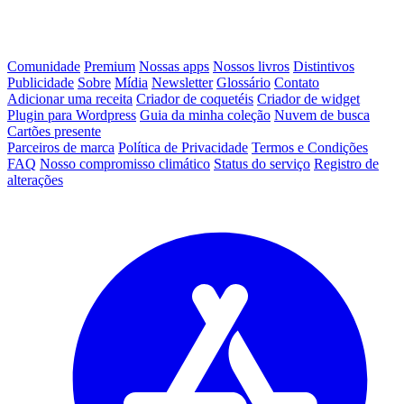
Comunidade
Premium
Nossas apps
Nossos livros
Distintivos
Publicidade
Sobre
Mídia
Newsletter
Glossário
Contato
Adicionar uma receita
Criador de coquetéis
Criador de widget
Plugin para Wordpress
Guia da minha coleção
Nuvem de busca
Cartões presente
Parceiros de marca
Política de Privacidade
Termos e Condições
FAQ
Nosso compromisso climático
Status do serviço
Registro de
alterações