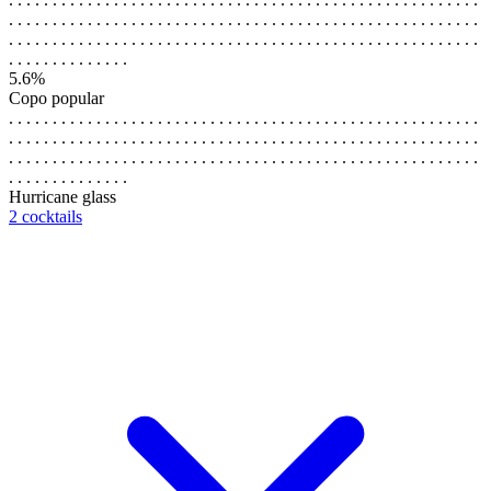
. . . . . . . . . . . . . . . . . . . . . . . . . . . . . . . . . . . . . . . . . . . . . . . . . . . . . .
. . . . . . . . . . . . . . . . . . . . . . . . . . . . . . . . . . . . . . . . . . . . . . . . . . . . . .
. . . . . . . . . . . . . .
5.6%
Copo popular
. . . . . . . . . . . . . . . . . . . . . . . . . . . . . . . . . . . . . . . . . . . . . . . . . . . . . .
. . . . . . . . . . . . . . . . . . . . . . . . . . . . . . . . . . . . . . . . . . . . . . . . . . . . . .
. . . . . . . . . . . . . . . . . . . . . . . . . . . . . . . . . . . . . . . . . . . . . . . . . . . . . .
. . . . . . . . . . . . . .
Hurricane glass
2 cocktails