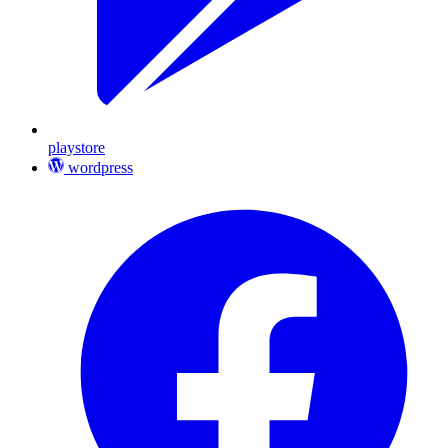
playstore
wordpress