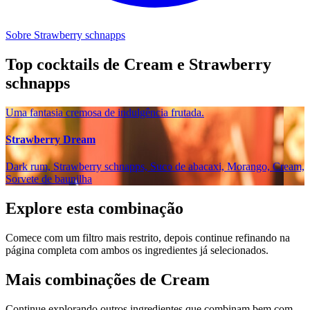
Sobre Strawberry schnapps
Top cocktails de Cream e Strawberry
schnapps
Uma fantasia cremosa de indulgência frutada.
Strawberry Dream
Dark rum, Strawberry schnapps, Suco de abacaxi, Morango, Cream,
Sorvete de baunilha
Explore esta combinação
Comece com um filtro mais restrito, depois continue refinando na
página completa com ambos os ingredientes já selecionados.
Mais combinações de Cream
Continue explorando outros ingredientes que combinam bem com