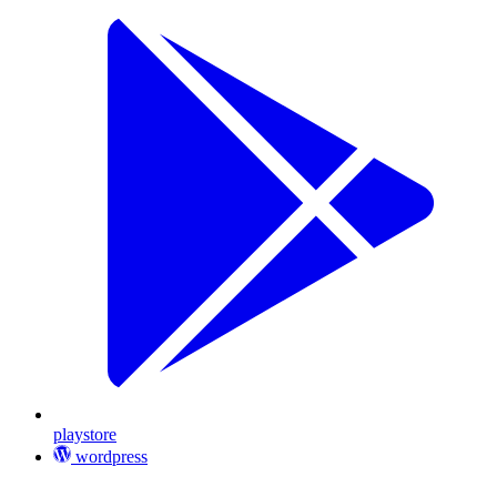
playstore
wordpress