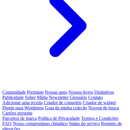
Comunidade
Premium
Nossas apps
Nossos livros
Distintivos
Publicidade
Sobre
Mídia
Newsletter
Glossário
Contato
Adicionar uma receita
Criador de coquetéis
Criador de widget
Plugin para Wordpress
Guia da minha coleção
Nuvem de busca
Cartões presente
Parceiros de marca
Política de Privacidade
Termos e Condições
FAQ
Nosso compromisso climático
Status do serviço
Registro de
alterações