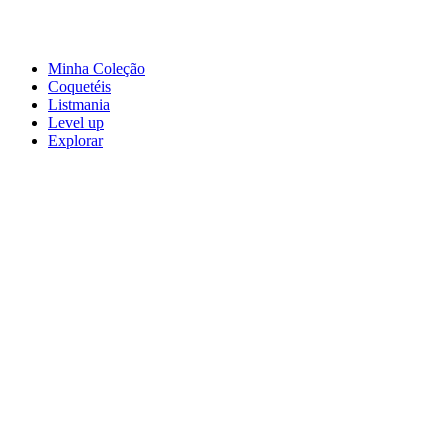
Minha Coleção
Coquetéis
Listmania
Level up
Explorar