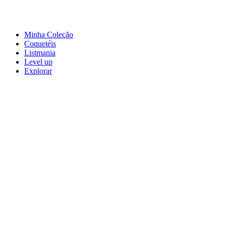
Minha Coleção
Coquetéis
Listmania
Level up
Explorar