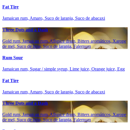
Fat Tire
Jamaican rum, Amaro, Suco de laranja, Suco de abacaxi
Three Dots and a Dash
Gold rum, Jamaican rum, Allspice dram, Bitters aromáticos, Xarope
de mel, Suco de lima, Suco de laranja, Falernum
Rum Sour
Jamaican rum, Sugar / simple syrup, Lime juice, Orange juice, Egg
Fat Tire
Jamaican rum, Amaro, Suco de laranja, Suco de abacaxi
Three Dots and a Dash
Gold rum, Jamaican rum, Allspice dram, Bitters aromáticos, Xarope
de mel, Suco de lima, Suco de laranja, Falernum