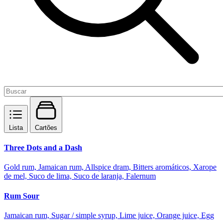
Lista
Cartões
Three Dots and a Dash
Gold rum, Jamaican rum, Allspice dram, Bitters aromáticos, Xarope
de mel, Suco de lima, Suco de laranja, Falernum
Rum Sour
Jamaican rum, Sugar / simple syrup, Lime juice, Orange juice, Egg