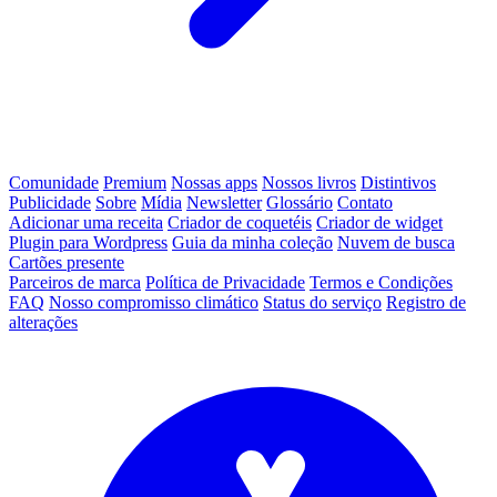
Comunidade
Premium
Nossas apps
Nossos livros
Distintivos
Publicidade
Sobre
Mídia
Newsletter
Glossário
Contato
Adicionar uma receita
Criador de coquetéis
Criador de widget
Plugin para Wordpress
Guia da minha coleção
Nuvem de busca
Cartões presente
Parceiros de marca
Política de Privacidade
Termos e Condições
FAQ
Nosso compromisso climático
Status do serviço
Registro de
alterações