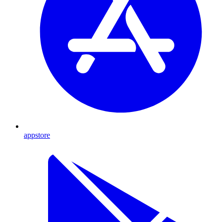
appstore