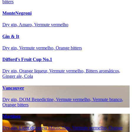
bitters
MonteNegroni
Dry gin, Amaro, Vermute vermelho
Gin & It
Dry gin, Vermute vermelho, Orange bitters
Difford's Fruit Cup No.1
Dry gin, Orange liqueur, Vermute vermelho, Bitters aromáticos,
Ginger ale, Cola
Vancouver
Dry gin, DOM Benedictine, Vermute vermelho, Vermute branco,
Orange bitters
Martinez
Dry gin, Licor de cereja Maraschino, Vermute vermelho, Orange