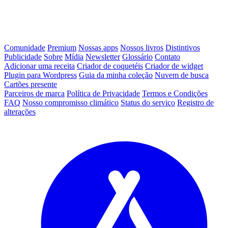
Comunidade
Premium
Nossas apps
Nossos livros
Distintivos
Publicidade
Sobre
Mídia
Newsletter
Glossário
Contato
Adicionar uma receita
Criador de coquetéis
Criador de widget
Plugin para Wordpress
Guia da minha coleção
Nuvem de busca
Cartões presente
Parceiros de marca
Política de Privacidade
Termos e Condições
FAQ
Nosso compromisso climático
Status do serviço
Registro de
alterações