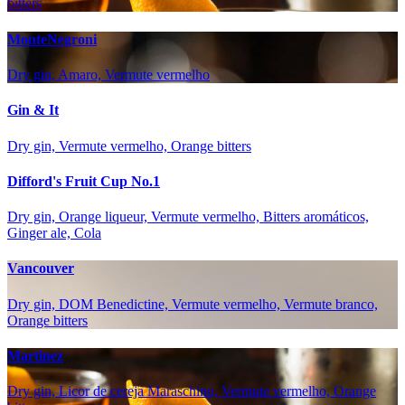
bitters
MonteNegroni
Dry gin, Amaro, Vermute vermelho
Gin & It
Dry gin, Vermute vermelho, Orange bitters
Difford's Fruit Cup No.1
Dry gin, Orange liqueur, Vermute vermelho, Bitters aromáticos,
Ginger ale, Cola
Vancouver
Dry gin, DOM Benedictine, Vermute vermelho, Vermute branco,
Orange bitters
Martinez
Dry gin, Licor de cereja Maraschino, Vermute vermelho, Orange