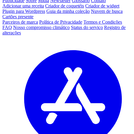
Publicidade
Sobre
Mídia
Newsletter
Glossário
Contato
Adicionar uma receita
Criador de coquetéis
Criador de widget
Plugin para Wordpress
Guia da minha coleção
Nuvem de busca
Cartões presente
Parceiros de marca
Política de Privacidade
Termos e Condições
FAQ
Nosso compromisso climático
Status do serviço
Registro de
alterações