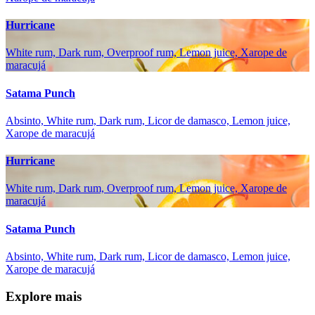
Hurricane
White rum, Dark rum, Overproof rum, Lemon juice, Xarope de
maracujá
Satama Punch
Absinto, White rum, Dark rum, Licor de damasco, Lemon juice,
Xarope de maracujá
Hurricane
White rum, Dark rum, Overproof rum, Lemon juice, Xarope de
maracujá
Satama Punch
Absinto, White rum, Dark rum, Licor de damasco, Lemon juice,
Xarope de maracujá
Explore mais