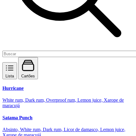
Lista
Cartões
Hurricane
White rum, Dark rum, Overproof rum, Lemon juice, Xarope de
maracujá
Satama Punch
Absinto, White rum, Dark rum, Licor de damasco, Lemon juice,
Xarope de maracujá