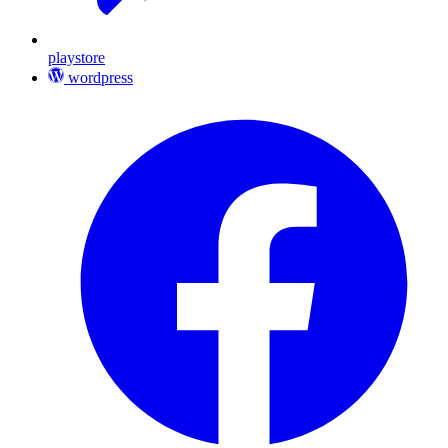
playstore
wordpress