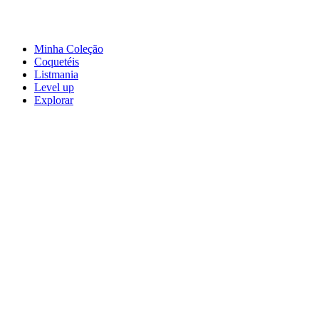
Minha Coleção
Coquetéis
Listmania
Level up
Explorar